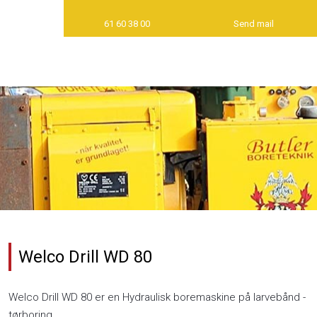
61 60 38 00
Send mail
Welco Drill WD 80
Welco Drill WD 80 er en Hydraulisk boremaskine på larvebånd -
tørboring