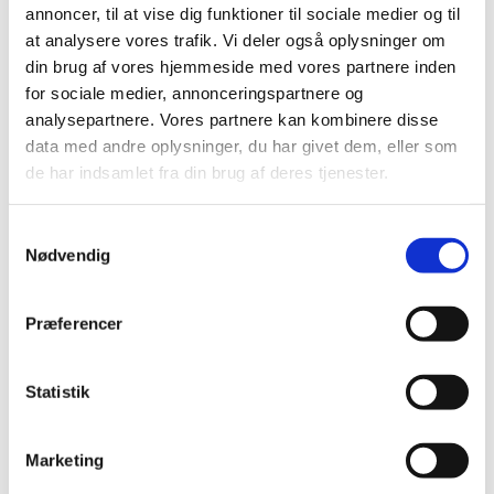
annoncer, til at vise dig funktioner til sociale medier og til
Vandforsyningsboringer
at analysere vores trafik. Vi deler også oplysninger om
Lukning af brønde
din brug af vores hjemmeside med vores partnere inden
Boringer til brug ved grundvandssænkninger
for sociale medier, annonceringspartnere og
DTH
analysepartnere. Vores partnere kan kombinere disse
data med andre oplysninger, du har givet dem, eller som
CPT/CPTu
de har indsamlet fra din brug af deres tjenester.
Samtykkevalg
Nødvendig
Præferencer
Statistik
Marketing